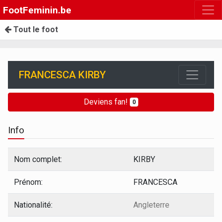
FootFeminin.be
Tout le foot
FRANCESCA KIRBY
Deviens fan!
0
Info
Nom complet:
KIRBY
Prénom:
FRANCESCA
Nationalité:
Angleterre