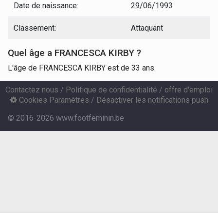
Date de naissance:
29/06/1993
Classement:
Attaquant
Quel âge a FRANCESCA KIRBY ?
L'âge de FRANCESCA KIRBY est de 33 ans.
Contactez nous
/
Politique de confidentialité
/
offre d'emploi
Cookies Paramètres
/
Désactiver les notifications push
© 2016-2026 www.footfeminin.be