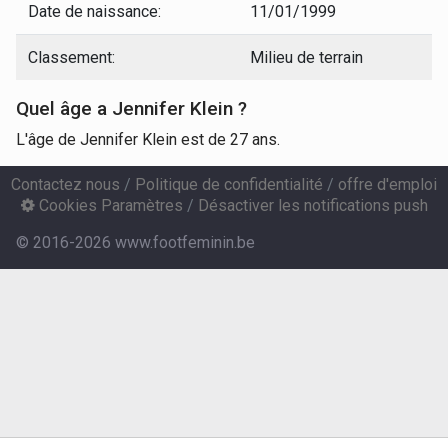
Date de naissance:
11/01/1999
Classement:
Milieu de terrain
Quel âge a Jennifer Klein ?
L'âge de Jennifer Klein est de 27 ans.
Contactez nous
/
Politique de confidentialité
/
offre d'emploi
Cookies Paramètres
/
Désactiver les notifications push
© 2016-2026 www.footfeminin.be