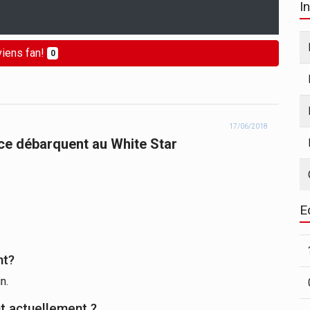
I
iens fan!
0
17/06/2018
ce débarquent au White Star
E
nt?
n.
t actuellement ?