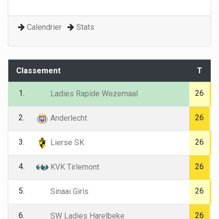
Calendrier
Stats
Classement
T
1.
26
Ladies Rapide Wezemaal
2.
26
Anderlecht
3.
26
Lierse SK
4.
26
KVK Tirlemont
5.
26
Sinaai Girls
6.
26
SW Ladies Harelbeke