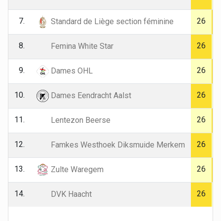
7.
26
Standard de Liège section féminine
8.
26
Femina White Star
9.
26
Dames OHL
10.
26
Dames Eendracht Aalst
11.
26
Lentezon Beerse
12.
26
Famkes Westhoek Diksmuide Merkem
13.
26
Zulte Waregem
14.
26
DVK Haacht