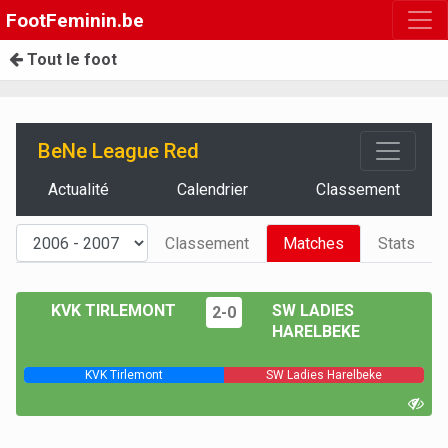
FootFeminin.be
Tout le foot
BeNe League Red
Actualité
Calendrier
Classement
Classement
Matches
Stats
KVK TIRLEMONT
SW LADIES
2-0
HARELBEKE
KVK Tirlemont
SW Ladies Harelbeke