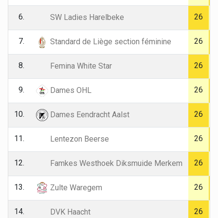
6.
26
SW Ladies Harelbeke
7.
26
Standard de Liège section féminine
8.
26
Femina White Star
9.
26
Dames OHL
10.
26
Dames Eendracht Aalst
11.
26
Lentezon Beerse
12.
26
Famkes Westhoek Diksmuide Merkem
13.
26
Zulte Waregem
14.
26
DVK Haacht