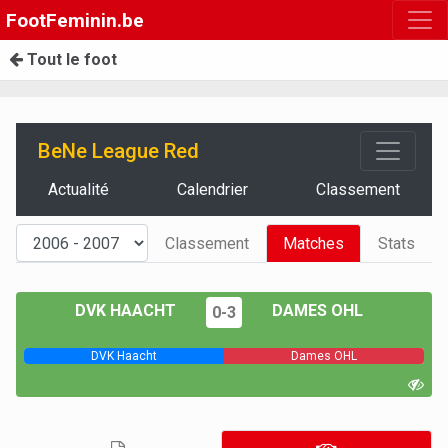
FootFeminin.be
Tout le foot
BeNe League Red
Actualité
Calendrier
Classement
Classement
Matches
Stats
DVK HAACHT
DAMES OHL
0-3
DVK Haacht
Dames OHL