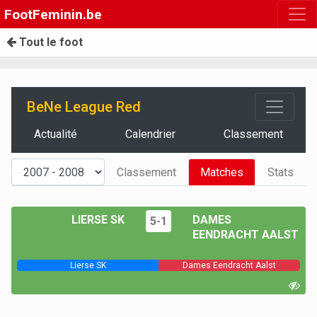
FootFeminin.be
Tout le foot
BeNe League Red
Actualité
Calendrier
Classement
Classement
Matches
Stats
LIERSE SK
DAMES
5-1
EENDRACHT AALST
Lierse SK
Dames Eendracht Aalst