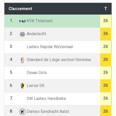
Classement
T
1.
26
KVK Tirlemont
2.
26
Anderlecht
3.
26
Ladies Rapide Wezemaal
4.
26
Standard de Liège section féminine
5.
26
Sinaai Girls
6.
26
Lierse SK
7.
26
SW Ladies Harelbeke
8.
26
Dames Eendracht Aalst