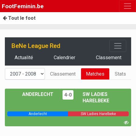
FootFeminin.be
Tout le foot
BeNe League Red
Actualité
Calendrier
Classement
Classement
Matches
Stats
ANDERLECHT
SW LADIES
4-0
HARELBEKE
Anderlecht
SW Ladies Harelbeke