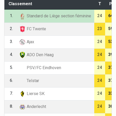
Classement
T
P
1.
24
64
Standard de Liège section féminine
2.
23
59
FC Twente
3.
24
53
Ajax
4.
24
39
ADO Den Haag
5.
24
37
PSV/FC Eindhoven
6.
24
37
Telstar
7.
24
33
Lierse SK
8.
24
30
Anderlecht