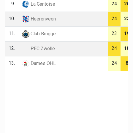
9.
24
26
La Gantoise
10.
24
23
Heerenveen
11.
23
19
Club Brugge
12.
24
18
PEC Zwolle
13.
24
8
Dames OHL