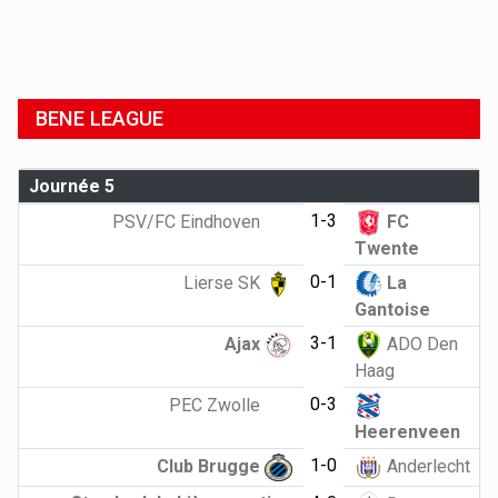
BENE LEAGUE
Journée 5
1-3
PSV/FC Eindhoven
FC
Twente
0-1
Lierse SK
La
Gantoise
3-1
Ajax
ADO Den
Haag
0-3
PEC Zwolle
Heerenveen
1-0
Club Brugge
Anderlecht