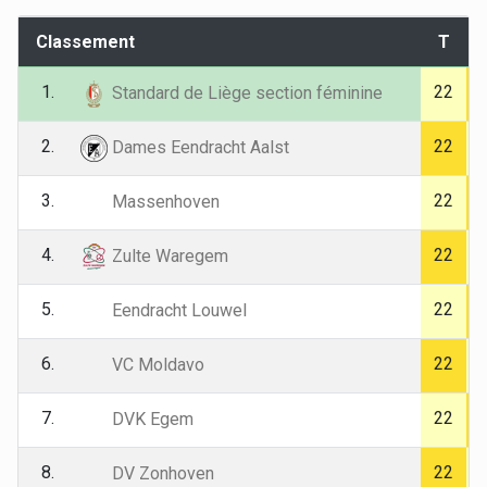
Classement
T
1.
22
Standard de Liège section féminine
2.
22
Dames Eendracht Aalst
3.
22
Massenhoven
4.
22
Zulte Waregem
5.
22
Eendracht Louwel
6.
22
VC Moldavo
7.
22
DVK Egem
8.
22
DV Zonhoven