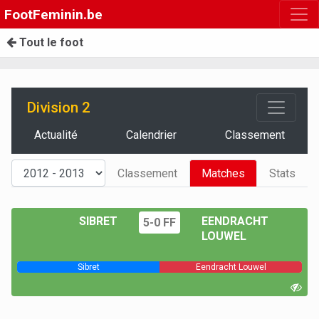
FootFeminin.be
Tout le foot
Division 2
Actualité
Calendrier
Classement
Classement
Matches
Stats
SIBRET
EENDRACHT
5-0 FF
LOUWEL
Sibret
Eendracht Louwel