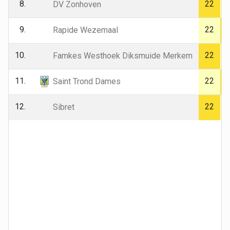
8.
22
DV Zonhoven
9.
22
Rapide Wezemaal
10.
22
Famkes Westhoek Diksmuide Merkem
11.
22
Saint Trond Dames
12.
22
Sibret