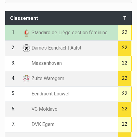
Classement
T
1.
22
Standard de Liège section féminine
2.
22
Dames Eendracht Aalst
3.
22
Massenhoven
4.
22
Zulte Waregem
5.
22
Eendracht Louwel
6.
22
VC Moldavo
7.
22
DVK Egem