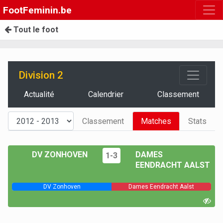
FootFeminin.be
Tout le foot
Division 2
Actualité
Calendrier
Classement
Classement
Matches
Stats
DV ZONHOVEN
DAMES
1-3
EENDRACHT AALST
DV Zonhoven
Dames Eendracht Aalst