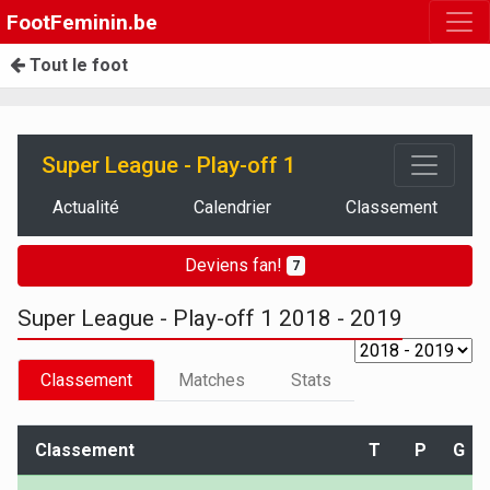
FootFeminin.be
Tout le foot
Super League - Play-off 1
Actualité
Calendrier
Classement
Deviens fan!
7
Super League - Play-off 1 2018 - 2019
Classement
Matches
Stats
Classement
T
P
G