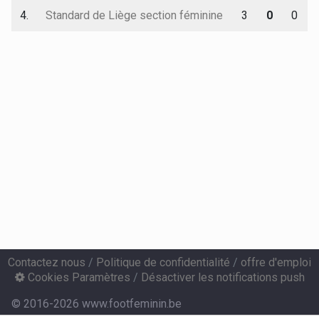
4.
Standard de Liège section féminine
3
0
0
Contactez nous
/
Politique de confidentialité
/
offre d'emploi
Cookies Paramètres
/
Désactiver les notifications push
© 2016-2026 www.footfeminin.be