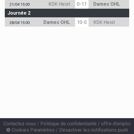
KSK Heist
0-11
Dames OHL
21/04 15:00
Journée 2
Dames OHL
10-0
KSK Heist
28/04 15:00
Contactez nous
/
Politique de confidentialité
/
offre d'emploi
Cookies Paramètres
/
Désactiver les notifications push