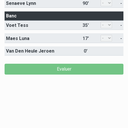
Senaeve Lynn
90'
-
Banc
Voet Tess
35'
-
Maes Luna
17'
-
Van Den Heule Jeroen
0'