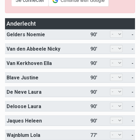
Se connecter
Continue with Google
Anderlecht
Gelders Noemie
90'
-
Van den Abbeele Nicky
90'
-
Van Kerkhoven Ella
90'
-
Blave Justine
90'
-
De Neve Laura
90'
-
Deloose Laura
90'
-
Jaques Heleen
90'
-
Wajnblum Lola
77'
-