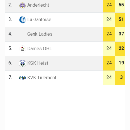
2.
24
55
Anderlecht
3.
24
51
La Gantoise
4.
24
37
Genk Ladies
5.
24
22
Dames OHL
6.
24
19
KSK Heist
7.
24
3
KVK Tirlemont