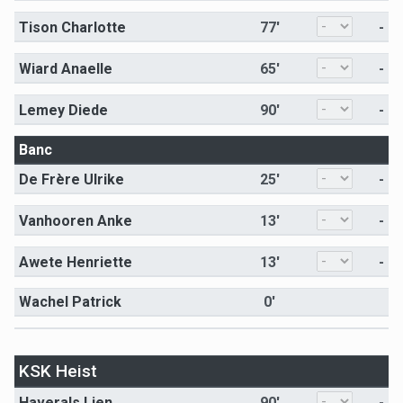
Tison Charlotte
77'
-
Wiard Anaelle
65'
-
Lemey Diede
90'
-
Banc
De Frère Ulrike
25'
-
Vanhooren Anke
13'
-
Awete Henriette
13'
-
Wachel Patrick
0'
KSK Heist
Haverals Lien
90'
-