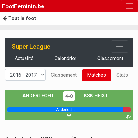
FootFeminin.be
Tout le foot
Super League
Actualité
Calendrier
Classement
Classement
Matches
Stats
ANDERLECHT
KSK HEIST
4-0
Anderlecht