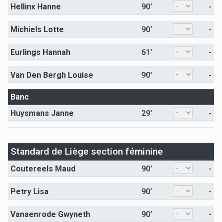
Hellinx Hanne
90'
-
Michiels Lotte
90'
-
Eurlings Hannah
61'
-
Van Den Bergh Louise
90'
-
Banc
Huysmans Janne
29'
-
Standard de Liège section féminine
Coutereels Maud
90'
-
Petry Lisa
90'
-
Vanaenrode Gwyneth
90'
-