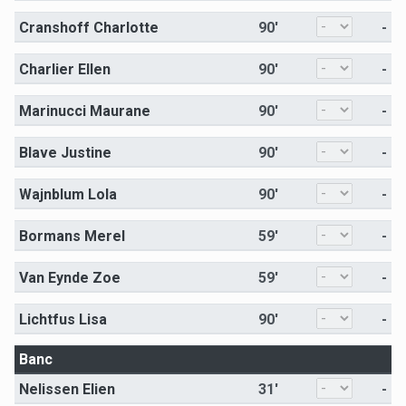
Cranshoff Charlotte
90'
-
Charlier Ellen
90'
-
Marinucci Maurane
90'
-
Blave Justine
90'
-
Wajnblum Lola
90'
-
Bormans Merel
59'
-
Van Eynde Zoe
59'
-
Lichtfus Lisa
90'
-
Banc
Nelissen Elien
31'
-