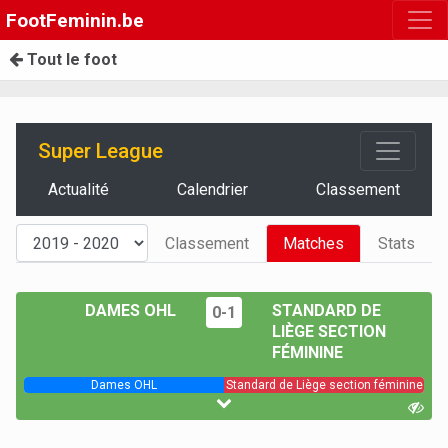
FootFeminin.be
Tout le foot
Super League
Actualité
Calendrier
Classement
Classement
Matches
Stats
DAMES OHL
STANDARD DE
0-1
LIÈGE SECTION
FÉMININE
Dames OHL
Standard de Liège section féminine