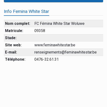
Info Femina White Star
Nom complet:
FC Fémina White Star Woluwe
Matricule:
09358
Stade:
Site web:
www.feminawhitestar.be
E-mail:
renseignements@feminawhitestar.be
Téléphone:
0476-32.61.31