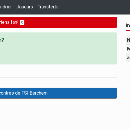
ndrier
Joueurs
Transferts
iens fan!
0
I
m?
N
M
a
contres de FSI Berchem