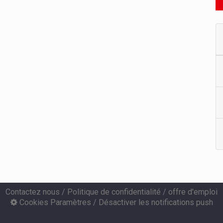
Contactez nous
/
Politique de confidentialité
/
offre d'emploi
Cookies Paramètres
/
Désactiver les notifications push