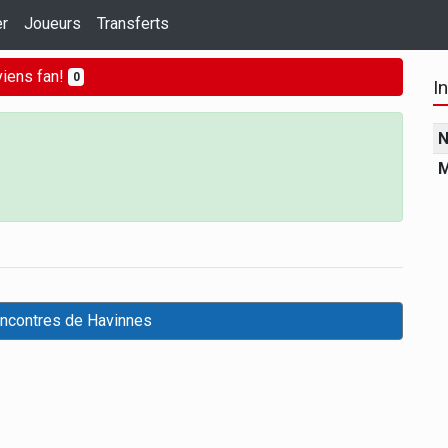
er
Joueurs
Transferts
iens fan!
0
I
N
M
encontres de Havinnes