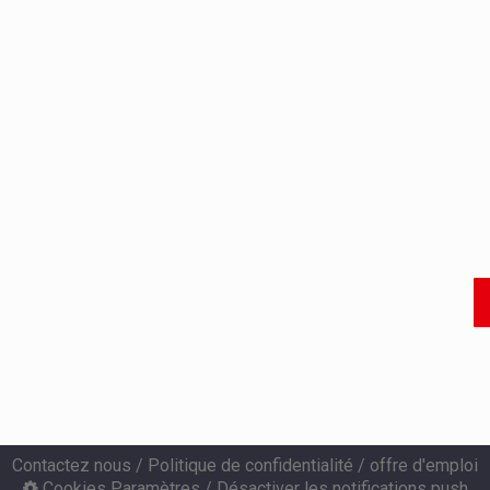
Contactez nous
/
Politique de confidentialité
/
offre d'emploi
Cookies Paramètres
/
Désactiver les notifications push