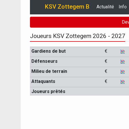
KSV Zottegem B
Actualité
Info
Dev
Joueurs KSV Zottegem 2026 - 2027
Gardiens de but
€
Défenseurs
€
Milieu de terrain
€
Attaquants
€
Joueurs prêtés