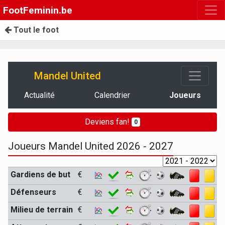
FootFeminin.be
Tout le foot
Mandel United
Actualité
Calendrier
Joueurs
Deviens fan!
0
Joueurs Mandel United 2026 - 2027
Gardiens de but
€
Défenseurs
€
Milieu de terrain
€