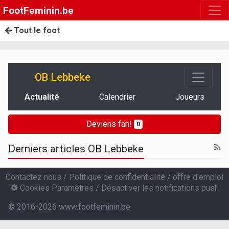
FootFeminin.be
Tout le foot
OB Lebbeke
Actualité
Calendrier
Joueurs
Deviens fan!
0
Derniers articles OB Lebbeke
Contactez nous
/
Politique de confidentialité
/
offre d'emploi
Cookies Paramètres
/
Désactiver les notifications push
© 2016-2026 www.footfeminin.be