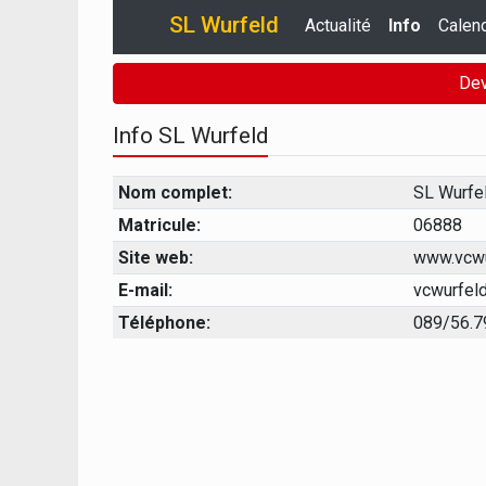
SL Wurfeld
Actualité
Info
Calend
Dev
Info SL Wurfeld
Nom complet:
SL Wurfe
Matricule:
06888
Site web:
www.vcwur
E-mail:
vcwurfel
Téléphone:
089/56.7