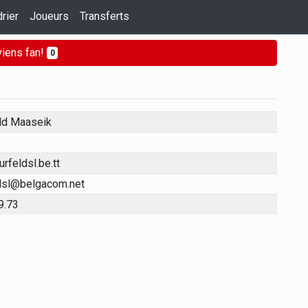
rier
Joueurs
Transferts
iens fan!
0
ld Maaseik
feldsl.be.tt
dsl@belgacom.net
9.73