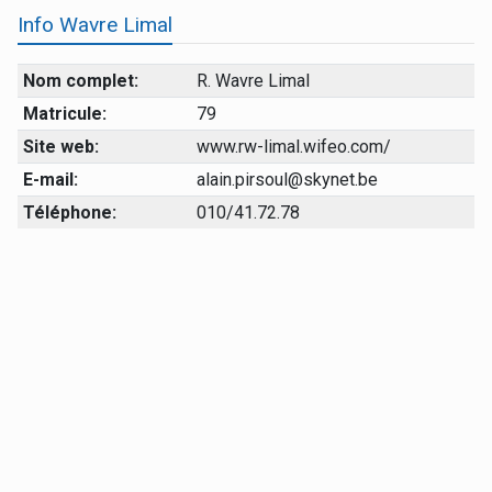
Info Wavre Limal
Nom complet:
R. Wavre Limal
Matricule:
79
Site web:
www.rw-limal.wifeo.com/
E-mail:
alain.pirsoul@skynet.be
Téléphone:
010/41.72.78