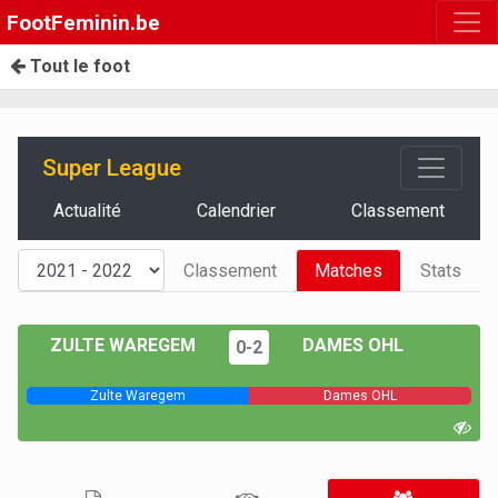
FootFeminin.be
Tout le foot
Super League
Actualité
Calendrier
Classement
Classement
Matches
Stats
ZULTE WAREGEM
DAMES OHL
0-2
Zulte Waregem
Dames OHL