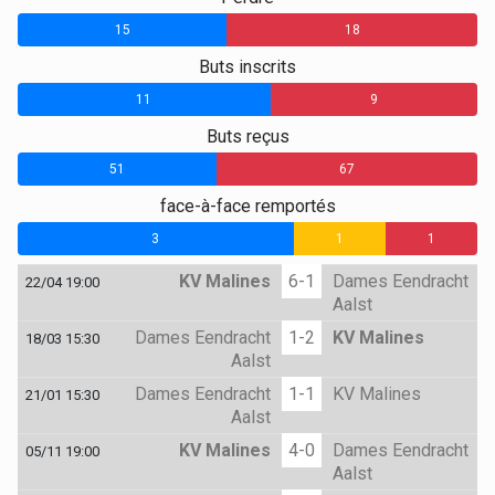
15
18
Buts inscrits
11
9
Buts reçus
51
67
face-à-face remportés
3
1
1
KV Malines
6-1
Dames Eendracht
22/04 19:00
Aalst
Dames Eendracht
1-2
KV Malines
18/03 15:30
Aalst
Dames Eendracht
1-1
KV Malines
21/01 15:30
Aalst
KV Malines
4-0
Dames Eendracht
05/11 19:00
Aalst