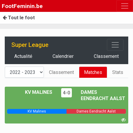
FootFeminin.be
Tout le foot
Super League
Actualité
Calendrier
Classement
Classement
Matches
Stats
KV MALINES
DAMES
4-0
EENDRACHT AALST
KV Malines
Dames Eendracht Aalst