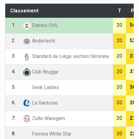
Classement
T
P
1.
20
54
Dames OHL
2.
20
52
Anderlecht
3.
20
37
Standard de Liège section féminine
4.
20
37
Club Brugge
5.
20
36
Genk Ladies
6.
20
28
La Gantoise
7.
20
27
Zulte Waregem
8.
20
22
Femina White Star