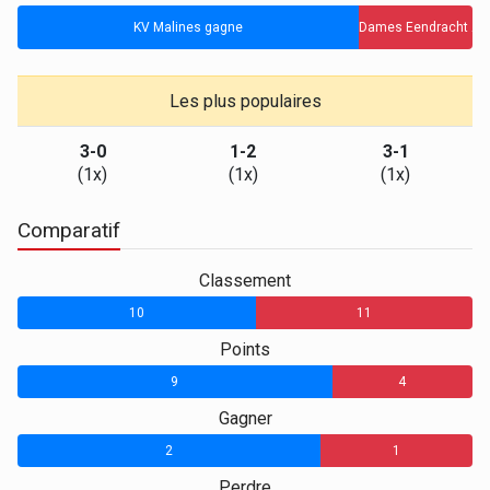
KV Malines gagne
Dames Eendracht Aal
Les plus populaires
3-0
1-2
3-1
(1x)
(1x)
(1x)
Comparatif
Classement
10
11
Points
9
4
Gagner
2
1
Perdre