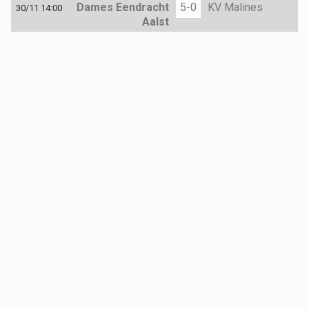
Dames Eendracht
5-0
KV Malines
30/11 14:00
Aalst