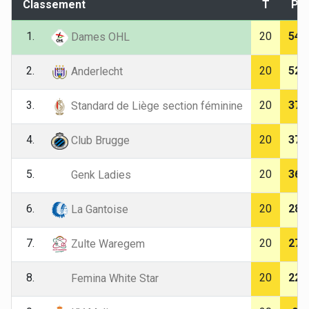
Classement
T
P
1.
20
54
Dames OHL
2.
20
52
Anderlecht
3.
20
37
Standard de Liège section féminine
4.
20
37
Club Brugge
5.
20
36
Genk Ladies
6.
20
28
La Gantoise
7.
20
27
Zulte Waregem
8.
20
22
Femina White Star