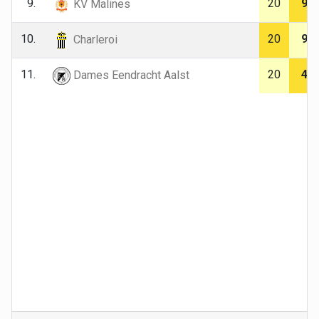
9.
20
9
KV Malines
10.
20
9
Charleroi
11.
20
4
Dames Eendracht Aalst