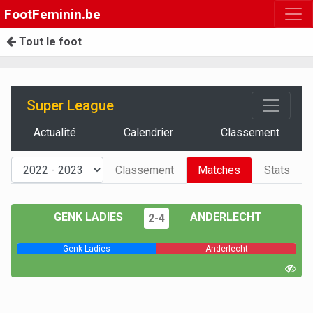
FootFeminin.be
Tout le foot
Super League
Actualité
Calendrier
Classement
Classement
Matches
Stats
GENK LADIES
ANDERLECHT
2-4
Genk Ladies
Anderlecht