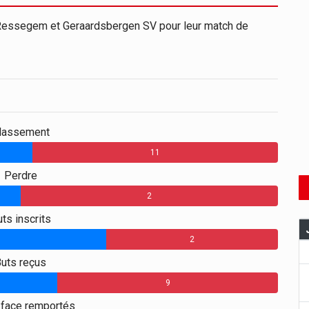
Ressegem et Geraardsbergen SV pour leur match de
lassement
11
Perdre
2
ts inscrits
2
uts reçus
9
-face remportés