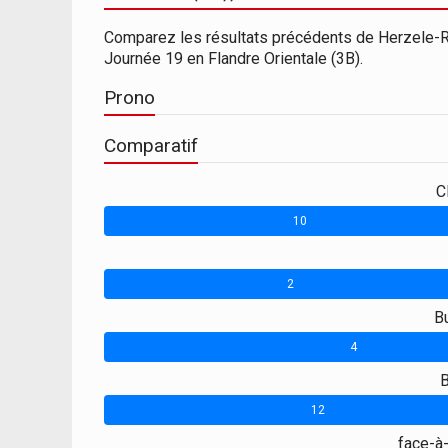
Comparez les résultats précédents de Herzele-
Journée 19 en Flandre Orientale (3B).
Prono
Comparatif
C
10
2
Bu
4
B
12
face-à