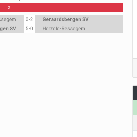
2
essegem
0-2
Geraardsbergen SV
gen SV
5-0
Herzele-Ressegem