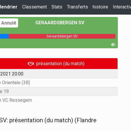
lendrier
Classement
Stats
Transferts
histoire
Interacti
GERAARDSBERGEN SV
Annulé
Geraardsbergen SV
présentation (du match)
2021 20:00
 Orientale (3B)
e 19
on VC Ressegem
V: présentation (du match) (Flandre