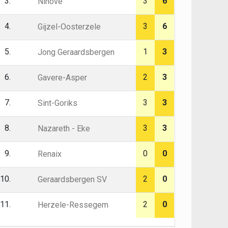
3.
3
6
Ninove
4.
3
6
Gijzel-Oosterzele
5.
1
3
Jong Geraardsbergen
6.
2
3
Gavere-Asper
7.
3
3
Sint-Goriks
8.
3
3
Nazareth - Eke
9.
0
0
Renaix
10.
2
0
Geraardsbergen SV
11.
2
0
Herzele-Ressegem