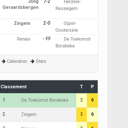
Jong
7-2
Herzele-
Geraardsbergen
Ressegem
2-0
Zingem
Gijzel-
Oosterzele
- FF
Renaix
De Toekomst
Borsbeke
Calendrier
Stats
Classement
T
P
1.
2
6
De Toekomst Borsbeke
2.
3
6
Zingem