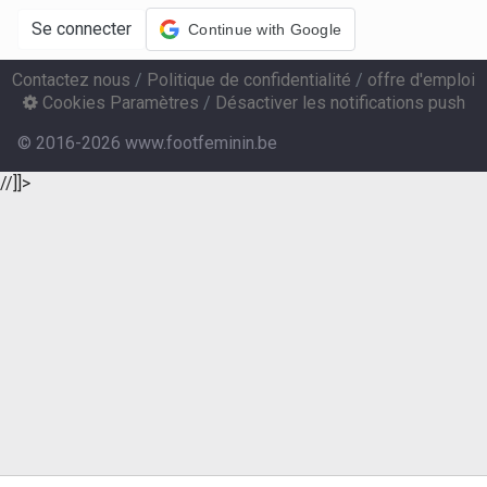
Se connecter
Continue with Google
Contactez nous
/
Politique de confidentialité
/
offre d'emploi
Cookies Paramètres
/
Désactiver les notifications push
© 2016-2026 www.footfeminin.be
//]]>