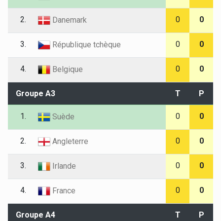
2.
0
0
Danemark
3.
0
0
République tchèque
4.
0
0
Belgique
Groupe A3
T
P
1.
0
0
Suède
2.
0
0
Angleterre
3.
0
0
Irlande
4.
0
0
France
Groupe A4
T
P