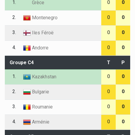
1.
0
0
Grèce
2.
0
0
Montenegro
3.
0
0
Iles Féroë
4.
0
0
Andorre
Groupe C4
T
P
1.
0
0
Kazakhstan
2.
0
0
Bulgarie
3.
0
0
Roumanie
4.
0
0
Arménie