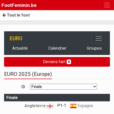
FootFeminin.be
Tout le foot
EURO
Actualité
Calendrier
Groupes
Deviens fan!
8
EURO 2025 (Europe)
Finale
P1-1
Angleterre
Espagne