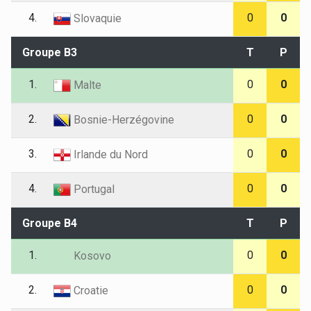
4.
0
0
Slovaquie
Groupe B3
T
P
1.
0
0
Malte
2.
0
0
Bosnie-Herzégovine
3.
0
0
Irlande du Nord
4.
0
0
Portugal
Groupe B4
T
P
1.
0
0
Kosovo
2.
0
0
Croatie