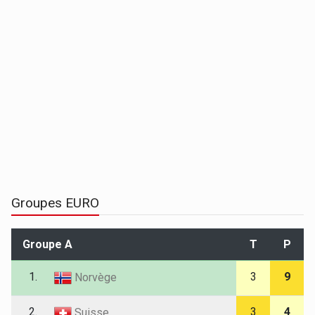
Groupes EURO
Groupe A
T
P
1.
3
9
Norvège
2.
3
4
Suisse