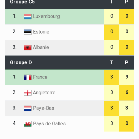
Groupe C5
T
P
1.
0
0
Luxembourg
2.
0
0
Estonie
3.
0
0
Albanie
Groupe D
T
P
1.
3
9
France
2.
3
6
Angleterre
3.
3
3
Pays-Bas
4.
3
0
Pays de Galles