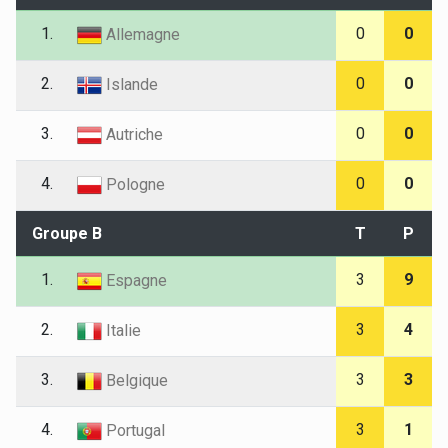
1.
0
0
Allemagne
2.
0
0
Islande
3.
0
0
Autriche
4.
0
0
Pologne
Groupe B
T
P
1.
3
9
Espagne
2.
3
4
Italie
3.
3
3
Belgique
4.
3
1
Portugal