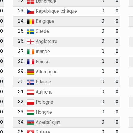
0
22.
0
0
Danemark
0
23.
0
0
République tchèque
0
24.
0
0
Belgique
0
25.
0
0
Suède
0
26.
0
0
Angleterre
0
27.
0
0
Irlande
0
28.
0
0
France
0
29.
0
0
Allemagne
0
30.
0
0
Islande
0
31.
0
0
Autriche
0
32.
0
0
Pologne
0
33.
0
0
Hongrie
0
34.
0
0
Azerbaïdjan
0
35.
0
0
Suisse