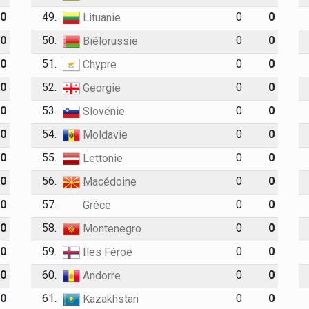
0
49.
0
0
Lituanie
0
50.
0
0
Biélorussie
0
51.
0
0
Chypre
0
52.
0
0
Georgie
0
53.
0
0
Slovénie
0
54.
0
0
Moldavie
0
55.
0
0
Lettonie
0
56.
0
0
Macédoine
0
57.
0
0
Grèce
0
58.
0
0
Montenegro
0
59.
0
0
Iles Féroë
0
60.
0
0
Andorre
0
61.
0
0
Kazakhstan