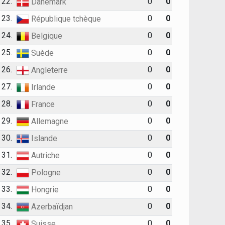
22.
0
0
Danemark
23.
0
0
République tchèque
24.
0
0
Belgique
25.
0
0
Suède
26.
0
0
Angleterre
27.
0
0
Irlande
28.
0
0
France
29.
0
0
Allemagne
30.
0
0
Islande
31.
0
0
Autriche
32.
0
0
Pologne
33.
0
0
Hongrie
34.
0
0
Azerbaïdjan
35.
0
0
Suisse