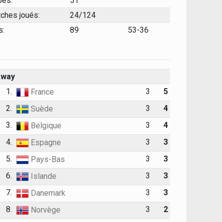
pes:
51
ches joués:
24/124
s:
89
53-36
Away
1.
3
5
France
2.
3
4
Suède
3.
3
4
Belgique
4.
3
3
Espagne
5.
3
3
Pays-Bas
6.
3
3
Islande
7.
3
3
Danemark
8.
3
2
Norvège