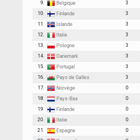
9.
3
Belgique
10.
3
Finlande
11.
3
Islande
12.
3
Italie
13.
3
Pologne
14.
3
Danemark
15.
3
Portugal
16.
3
Pays de Galles
17.
0
Norvège
18.
0
Pays-Bas
19.
0
Finlande
20.
0
Italie
21.
0
Espagne