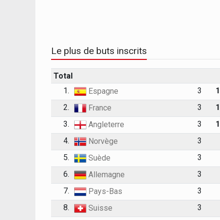
Le plus de buts inscrits
Total
1.
3
Espagne
2.
3
France
3.
3
Angleterre
4.
3
Norvège
5.
3
Suède
6.
3
Allemagne
7.
3
Pays-Bas
8.
3
Suisse