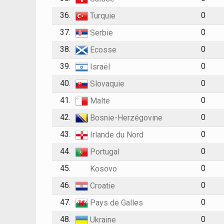
36.
0
Turquie
37.
0
Serbie
38.
0
Ecosse
39.
0
Israël
40.
0
Slovaquie
41.
0
Malte
42.
0
Bosnie-Herzégovine
43.
0
Irlande du Nord
44.
0
Portugal
45.
0
Kosovo
46.
0
Croatie
47.
0
Pays de Galles
48.
0
Ukraine