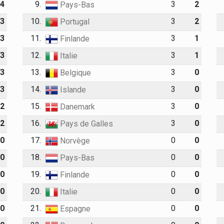
4
9.
3
2
Pays-Bas
3
10.
3
2
Portugal
3
11.
3
1
Finlande
3
12.
3
1
Italie
3
13.
3
0
Belgique
3
14.
3
0
Islande
2
15.
3
0
Danemark
2
16.
3
0
Pays de Galles
0
17.
0
0
Norvège
0
18.
0
0
Pays-Bas
0
19.
0
0
Finlande
0
20.
0
0
Italie
0
21.
0
0
Espagne