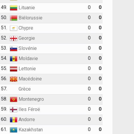
49.
0
0
Lituanie
50.
0
0
Biélorussie
51.
0
0
Chypre
52.
0
0
Georgie
53.
0
0
Slovénie
54.
0
0
Moldavie
55.
0
0
Lettonie
56.
0
0
Macédoine
57.
0
0
Grèce
58.
0
0
Montenegro
59.
0
0
Iles Féroë
60.
0
0
Andorre
61.
0
0
Kazakhstan