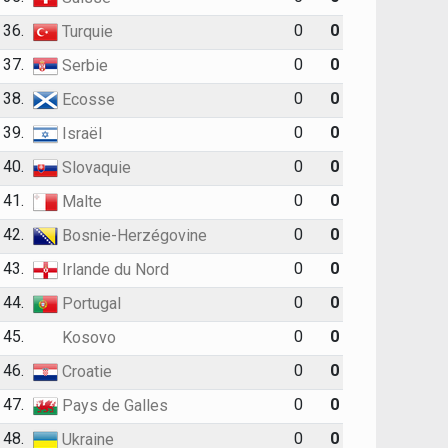
36.
0
0
Turquie
37.
0
0
Serbie
38.
0
0
Ecosse
39.
0
0
Israël
40.
0
0
Slovaquie
41.
0
0
Malte
42.
0
0
Bosnie-Herzégovine
43.
0
0
Irlande du Nord
44.
0
0
Portugal
45.
0
0
Kosovo
46.
0
0
Croatie
47.
0
0
Pays de Galles
48.
0
0
Ukraine