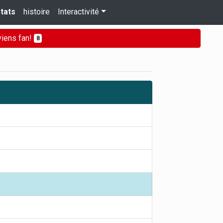
tats
histoire
Interactivité
iens fan!
8