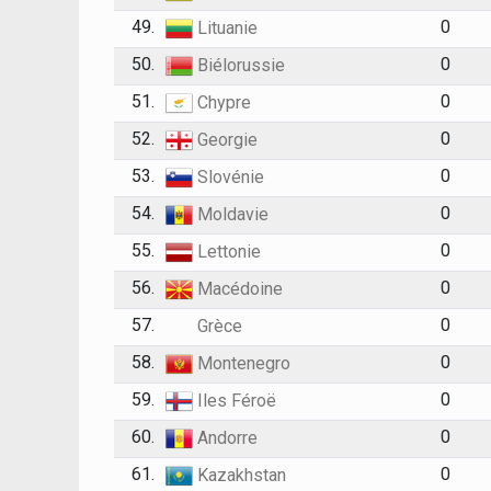
49.
0
Lituanie
50.
0
Biélorussie
51.
0
Chypre
52.
0
Georgie
53.
0
Slovénie
54.
0
Moldavie
55.
0
Lettonie
56.
0
Macédoine
57.
0
Grèce
58.
0
Montenegro
59.
0
Iles Féroë
60.
0
Andorre
61.
0
Kazakhstan