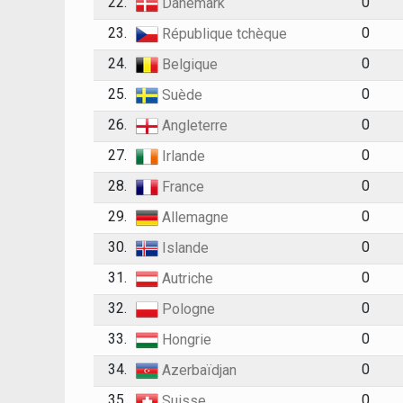
22.
0
Danemark
23.
0
République tchèque
24.
0
Belgique
25.
0
Suède
26.
0
Angleterre
27.
0
Irlande
28.
0
France
29.
0
Allemagne
30.
0
Islande
31.
0
Autriche
32.
0
Pologne
33.
0
Hongrie
34.
0
Azerbaïdjan
35.
0
Suisse