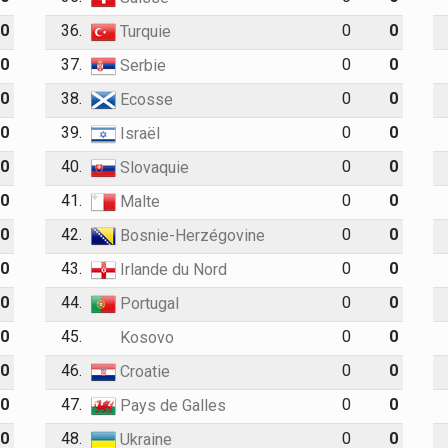
0
36.
0
0
Turquie
0
37.
0
0
Serbie
0
38.
0
0
Ecosse
0
39.
0
0
Israël
0
40.
0
0
Slovaquie
0
41.
0
0
Malte
0
42.
0
0
Bosnie-Herzégovine
0
43.
0
0
Irlande du Nord
0
44.
0
0
Portugal
0
45.
0
0
Kosovo
0
46.
0
0
Croatie
0
47.
0
0
Pays de Galles
0
48.
0
0
Ukraine