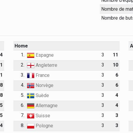
Nombre d'équi
Nombre de mat
Nombre de but
Home
14
1.
3
11
Espagne
11
2.
3
10
Angleterre
11
3.
3
6
France
8
4.
3
6
Norvège
8
5.
3
4
Suède
5
6.
3
4
Allemagne
5
7.
3
3
Suisse
4
8.
3
3
Pologne