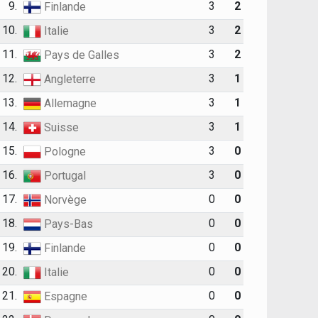
9.
3
2
Finlande
10.
3
2
Italie
11.
3
2
Pays de Galles
12.
3
1
Angleterre
13.
3
1
Allemagne
14.
3
1
Suisse
15.
3
0
Pologne
16.
3
0
Portugal
17.
0
0
Norvège
18.
0
0
Pays-Bas
19.
0
0
Finlande
20.
0
0
Italie
21.
0
0
Espagne