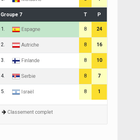
Groupe 7
T
P
1.
8
24
Espagne
2.
8
16
Autriche
3.
8
10
Finlande
4.
8
7
Serbie
5.
8
1
Israël
Classement complet