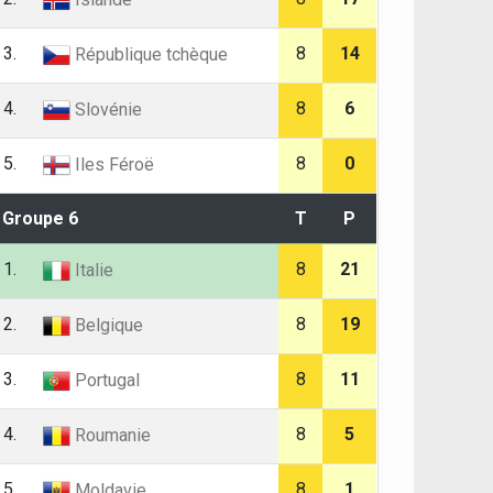
3.
8
14
République tchèque
4.
8
6
Slovénie
5.
8
0
Iles Féroë
Groupe 6
T
P
1.
8
21
Italie
2.
8
19
Belgique
3.
8
11
Portugal
4.
8
5
Roumanie
5.
8
1
Moldavie