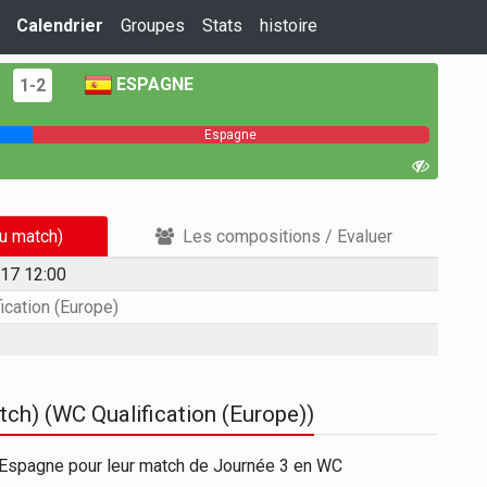
Calendrier
Groupes
Stats
histoire
ESPAGNE
1-2
Espagne
du match)
Les compositions / Evaluer
17 12:00
ication (Europe)
3
tch) (WC Qualification (Europe))
 Espagne pour leur match de Journée 3 en WC