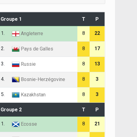
Groupe 1
T
P
1.
8
22
Angleterre
2.
8
17
Pays de Galles
3.
8
13
Russie
4.
8
3
Bosnie-Herzégovine
5.
8
3
Kazakhstan
Groupe 2
T
P
1.
8
21
Ecosse