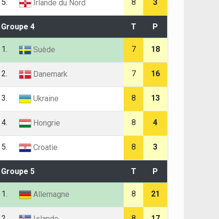
5.
8
3
Irlande du Nord
Groupe 4
T
P
1.
7
18
Suède
2.
7
16
Danemark
3.
8
13
Ukraine
4.
8
4
Hongrie
5.
8
3
Croatie
Groupe 5
T
P
1.
8
21
Allemagne
2.
8
17
Islande