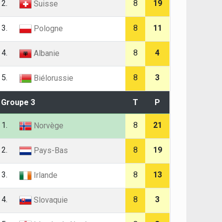
2.
8
19
Suisse
3.
8
11
Pologne
4.
8
4
Albanie
5.
8
3
Biélorussie
Groupe 3
T
P
1.
8
21
Norvège
2.
8
19
Pays-Bas
3.
8
13
Irlande
4.
8
3
Slovaquie