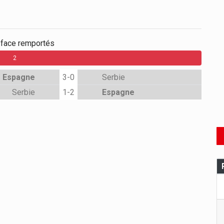
-face remportés
2
Espagne
3-0
Serbie
Serbie
1-2
Espagne