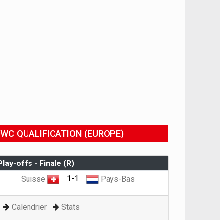
WC QUALIFICATION (EUROPE)
Play-offs - Finale (R)
1-1
Suisse
Pays-Bas
Calendrier
Stats