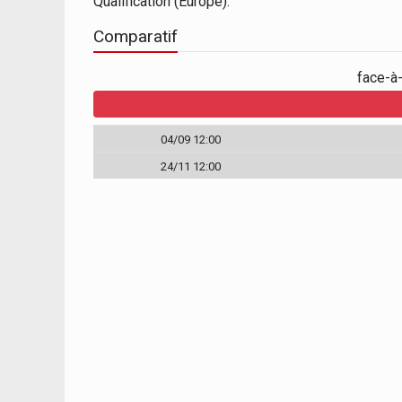
Qualification (Europe).
Comparatif
face-à
0
0
04/09 12:00
24/11 12:00