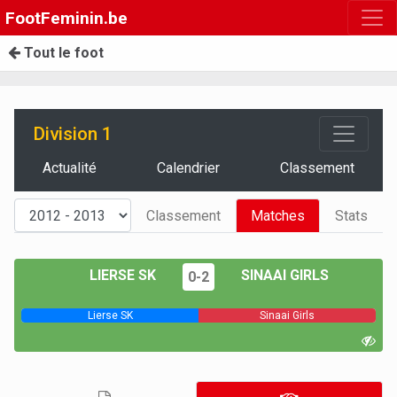
FootFeminin.be
Tout le foot
Division 1
Actualité
Calendrier
Classement
Classement
Matches
Stats
LIERSE SK
SINAAI GIRLS
0-2
Lierse SK
Sinaai Girls