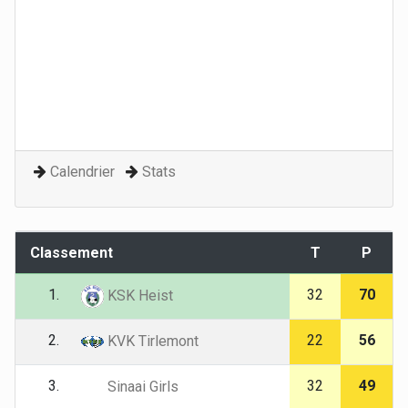
Calendrier
Stats
Classement
T
P
1.
32
70
KSK Heist
2.
22
56
KVK Tirlemont
3.
32
49
Sinaai Girls