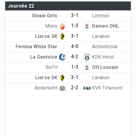
Journée 22
3-1
Sinaai Girls
Lommel
1-3
Mons
Dames OHL
3-1
Lierse SK
Lanaken
4-0
Femina White Star
Achterbroek
4-2
La Gantoise
KSK Heist
1-3
Bel?il
OH Louvain
3-1
Lierse SK
Lanaken
2-2
Anderlecht
KVK Tirlemont