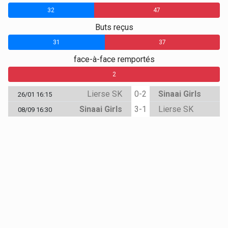
32
47
Buts reçus
31
37
face-à-face remportés
0
0
2
Lierse SK
0-2
Sinaai Girls
26/01 16:15
Sinaai Girls
3-1
Lierse SK
08/09 16:30