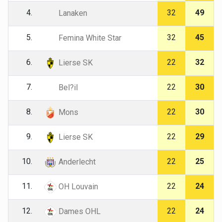
4.
32
49
Lanaken
5.
32
45
Femina White Star
6.
22
32
Lierse SK
7.
22
30
Bel?il
8.
22
30
Mons
9.
22
29
Lierse SK
10.
22
25
Anderlecht
11.
22
24
OH Louvain
12.
22
24
Dames OHL