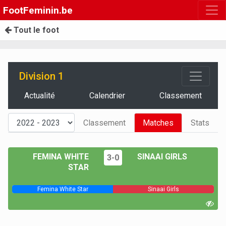
FootFeminin.be
Tout le foot
Division 1
Actualité
Calendrier
Classement
Classement
Matches
Stats
FEMINA WHITE
SINAAI GIRLS
3-0
STAR
Femina White Star
Sinaai Girls