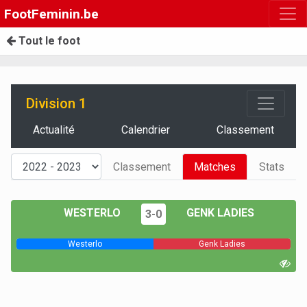
FootFeminin.be
Tout le foot
Division 1
Actualité
Calendrier
Classement
Classement
Matches
Stats
WESTERLO
GENK LADIES
3-0
Westerlo
Genk Ladies