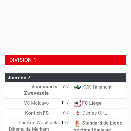
DIVISION 1
Journée 7
Voorwaarts
7-2
KVK Tirlemont
Zwevezele
0-2
VC Moldavo
FC Liège
7-2
Kontich FC
Dames OHL
Famkes Westhoek
0-2
Standard de Liège
Diksmuide Merkem
section féminine