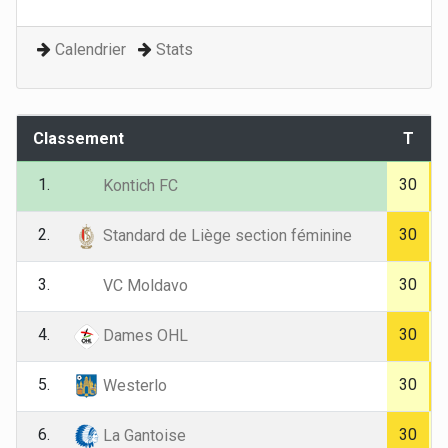
Calendrier
Stats
Classement
T
1.
30
Kontich FC
2.
30
Standard de Liège section féminine
3.
30
VC Moldavo
4.
30
Dames OHL
5.
30
Westerlo
6.
30
La Gantoise