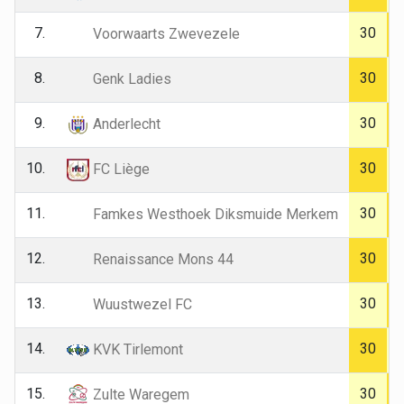
7.
30
Voorwaarts Zwevezele
8.
30
Genk Ladies
9.
30
Anderlecht
10.
30
FC Liège
11.
30
Famkes Westhoek Diksmuide Merkem
12.
30
Renaissance Mons 44
13.
30
Wuustwezel FC
14.
30
KVK Tirlemont
15.
30
Zulte Waregem