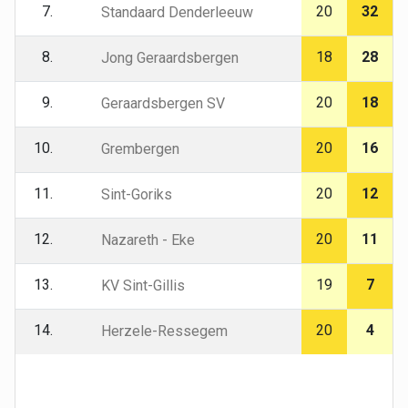
7.
20
32
Standaard Denderleeuw
8.
18
28
Jong Geraardsbergen
9.
20
18
Geraardsbergen SV
10.
20
16
Grembergen
11.
20
12
Sint-Goriks
12.
20
11
Nazareth - Eke
13.
19
7
KV Sint-Gillis
14.
20
4
Herzele-Ressegem