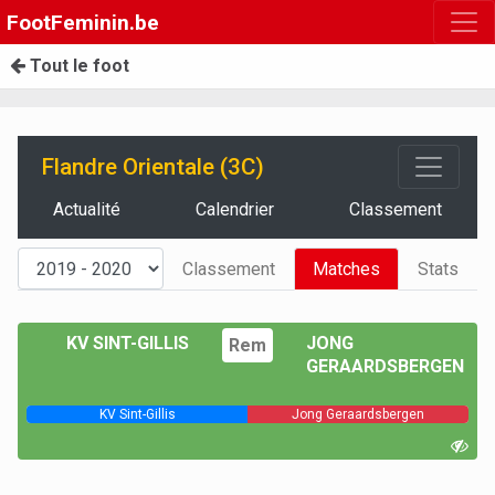
FootFeminin.be
Tout le foot
Flandre Orientale (3C)
Actualité
Calendrier
Classement
Classement
Matches
Stats
KV SINT-GILLIS
JONG
Rem
GERAARDSBERGEN
KV Sint-Gillis
Jong Geraardsbergen