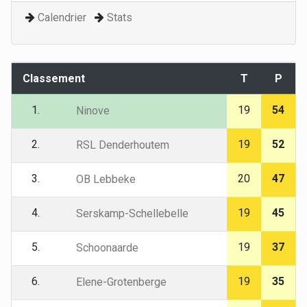
Calendrier
Stats
Classement
T
P
1.
19
54
Ninove
2.
19
52
RSL Denderhoutem
3.
20
47
OB Lebbeke
4.
19
45
Serskamp-Schellebelle
5.
19
37
Schoonaarde
6.
19
35
Elene-Grotenberge