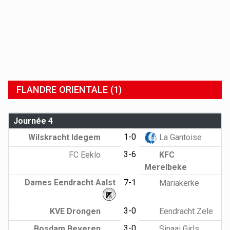
FLANDRE ORIENTALE (1)
Journée 4
1-0
Wilskracht Idegem
La Gantoise
3-6
FC Eeklo
KFC
Merelbeke
Dames Eendracht Aalst
7-1
Mariakerke
3-0
KVE Drongen
Eendracht Zele
3-0
Bosdam Beveren
Sinaai Girls