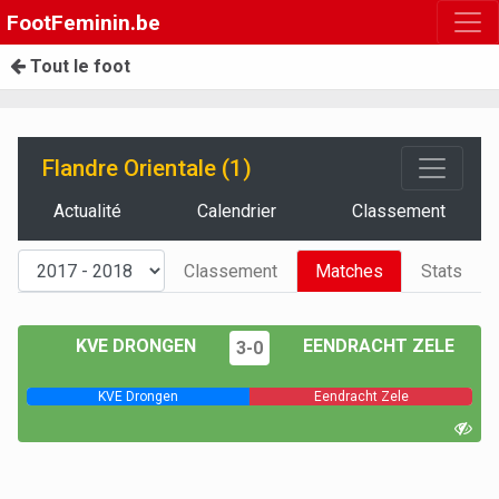
FootFeminin.be
Tout le foot
Flandre Orientale (1)
Actualité
Calendrier
Classement
Classement
Matches
Stats
KVE DRONGEN
EENDRACHT ZELE
3-0
KVE Drongen
Eendracht Zele