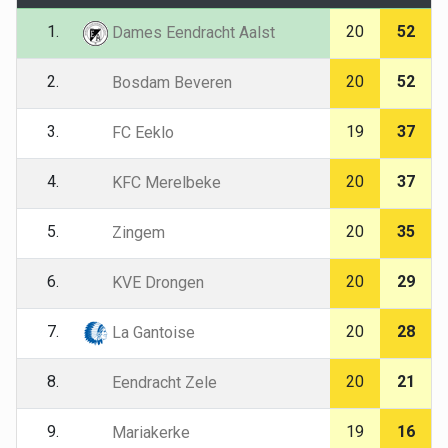
1.
20
52
Dames Eendracht Aalst
2.
20
52
Bosdam Beveren
3.
19
37
FC Eeklo
4.
20
37
KFC Merelbeke
5.
20
35
Zingem
6.
20
29
KVE Drongen
7.
20
28
La Gantoise
8.
20
21
Eendracht Zele
9.
19
16
Mariakerke