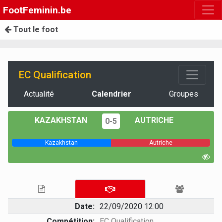
FootFeminin.be
Tout le foot
EC Qualification
Actualité
Calendrier
Groupes
KAZAKHSTAN
AUTRICHE
0-5
Kazakhstan
Autriche
Date:
22/09/2020 12:00
Compétition:
EC Qualification