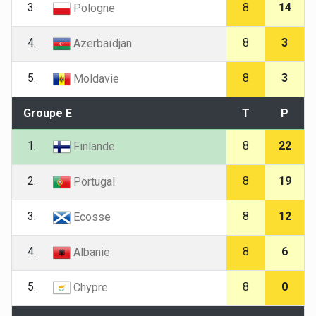
3.
8
14
Pologne
4.
8
3
Azerbaïdjan
5.
8
3
Moldavie
Groupe E
T
P
1.
8
22
Finlande
2.
8
19
Portugal
3.
8
12
Ecosse
4.
8
6
Albanie
5.
8
0
Chypre