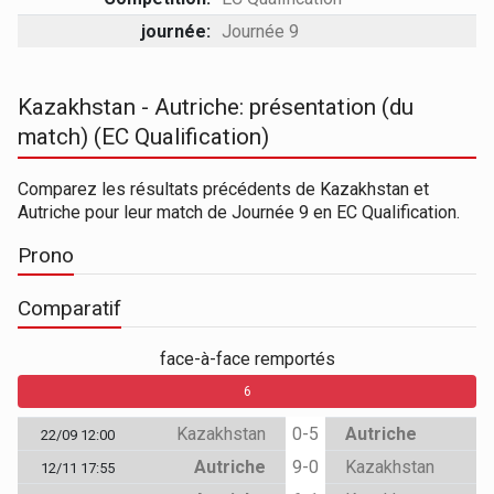
journée:
Journée 9
Kazakhstan - Autriche: présentation (du
match) (EC Qualification)
Comparez les résultats précédents de Kazakhstan et
Autriche pour leur match de Journée 9 en EC Qualification.
Prono
Comparatif
face-à-face remportés
0
0
6
Kazakhstan
0-5
Autriche
22/09 12:00
Autriche
9-0
Kazakhstan
12/11 17:55