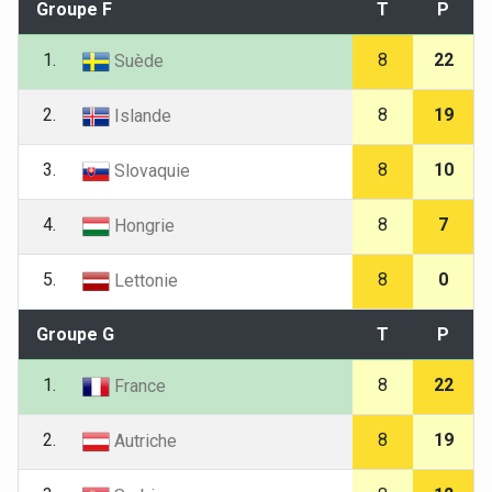
Groupe F
T
P
1.
8
22
Suède
2.
8
19
Islande
3.
8
10
Slovaquie
4.
8
7
Hongrie
5.
8
0
Lettonie
Groupe G
T
P
1.
8
22
France
2.
8
19
Autriche