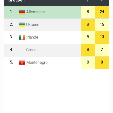
Groupe I
T
P
1.
8
24
Allemagne
2.
8
15
Ukraine
3.
8
13
Irlande
4.
8
7
Grèce
5.
8
0
Montenegro