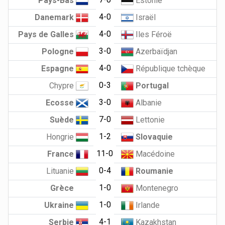
Pays-Bas
Estonie
4-0
Danemark
Israël
4-0
Pays de Galles
Iles Féroë
3-0
Pologne
Azerbaïdjan
4-0
Espagne
République tchèque
0-3
Chypre
Portugal
3-0
Ecosse
Albanie
7-0
Suède
Lettonie
1-2
Hongrie
Slovaquie
11-0
France
Macédoine
0-4
Lituanie
Roumanie
1-0
Grèce
Montenegro
1-0
Ukraine
Irlande
4-1
Serbie
Kazakhstan