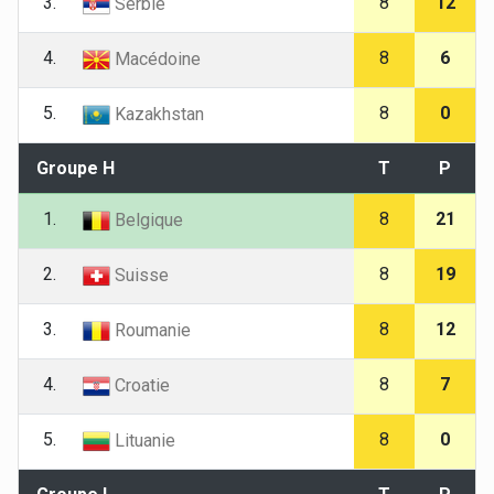
3.
8
12
Serbie
4.
8
6
Macédoine
5.
8
0
Kazakhstan
Groupe H
T
P
1.
8
21
Belgique
2.
8
19
Suisse
3.
8
12
Roumanie
4.
8
7
Croatie
5.
8
0
Lituanie