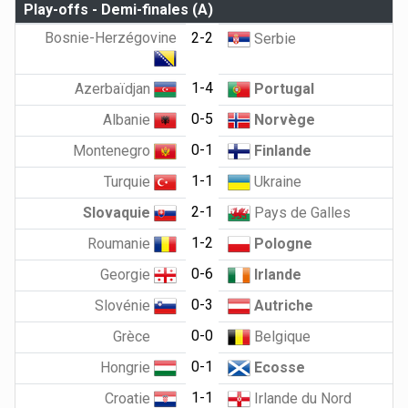
Play-offs - Demi-finales (A)
Bosnie-Herzégovine
2-2
Serbie
1-4
Azerbaïdjan
Portugal
0-5
Albanie
Norvège
0-1
Montenegro
Finlande
1-1
Turquie
Ukraine
2-1
Slovaquie
Pays de Galles
1-2
Roumanie
Pologne
0-6
Georgie
Irlande
0-3
Slovénie
Autriche
0-0
Grèce
Belgique
0-1
Hongrie
Ecosse
1-1
Croatie
Irlande du Nord