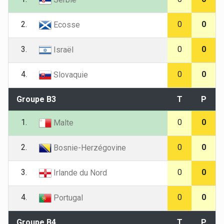
2.
0
0
Ecosse
3.
0
0
Israël
4.
0
0
Slovaquie
Groupe B3
T
P
1.
0
0
Malte
2.
0
0
Bosnie-Herzégovine
3.
0
0
Irlande du Nord
4.
0
0
Portugal
Groupe B4
T
P