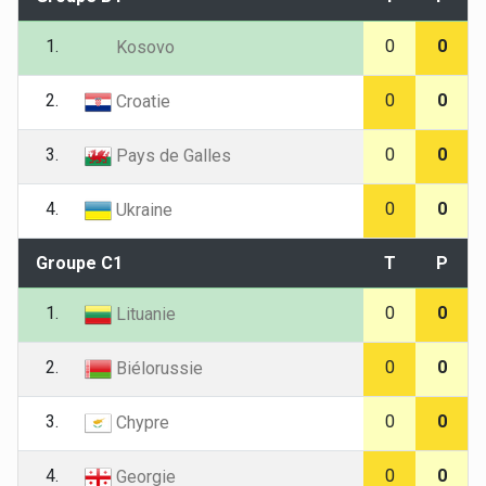
1.
0
0
Kosovo
2.
0
0
Croatie
3.
0
0
Pays de Galles
4.
0
0
Ukraine
Groupe C1
T
P
1.
0
0
Lituanie
2.
0
0
Biélorussie
3.
0
0
Chypre
4.
0
0
Georgie