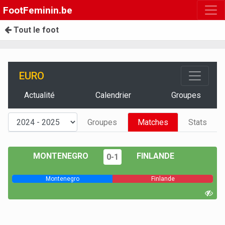
FootFeminin.be
Tout le foot
EURO
Actualité
Calendrier
Groupes
Groupes
Matches
Stats
MONTENEGRO
FINLANDE
0-1
Montenegro
Finlande