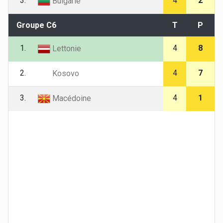
3.
4
2
Bulgarie
Groupe C6
T
P
1.
4
8
Lettonie
2.
4
7
Kosovo
3.
4
1
Macédoine