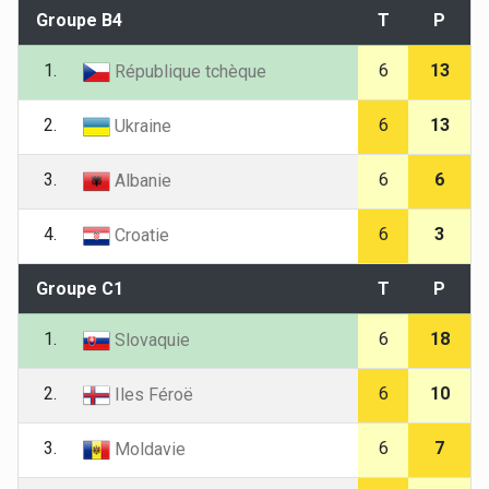
Groupe B4
T
P
1.
6
13
République tchèque
2.
6
13
Ukraine
3.
6
6
Albanie
4.
6
3
Croatie
Groupe C1
T
P
1.
6
18
Slovaquie
2.
6
10
Iles Féroë
3.
6
7
Moldavie