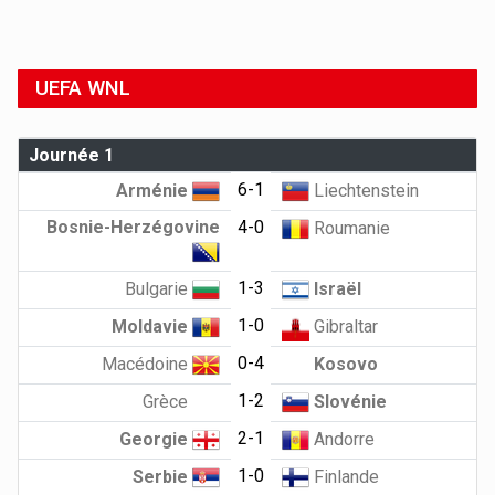
UEFA WNL
Journée 1
6-1
Arménie
Liechtenstein
Bosnie-Herzégovine
4-0
Roumanie
1-3
Bulgarie
Israël
1-0
Moldavie
Gibraltar
0-4
Macédoine
Kosovo
1-2
Grèce
Slovénie
2-1
Georgie
Andorre
1-0
Serbie
Finlande