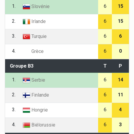
1.
6
15
Slovénie
2.
6
15
Irlande
3.
6
6
Turquie
4.
6
0
Grèce
Groupe B3
T
P
1.
6
14
Serbie
2.
6
11
Finlande
3.
6
4
Hongrie
4.
6
3
Biélorussie