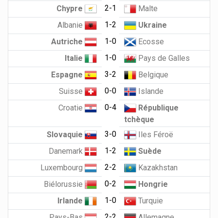
2-1
Chypre
Malte
1-2
Albanie
Ukraine
1-0
Autriche
Ecosse
1-0
Italie
Pays de Galles
3-2
Espagne
Belgique
0-0
Suisse
Islande
0-4
Croatie
République
tchèque
3-0
Slovaquie
Iles Féroë
1-2
Danemark
Suède
2-2
Luxembourg
Kazakhstan
0-2
Biélorussie
Hongrie
1-0
Irlande
Turquie
2-2
Pays-Bas
Allemagne