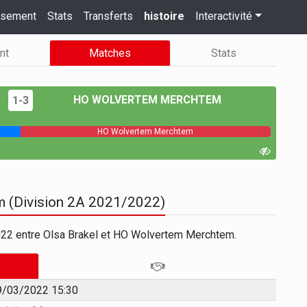
ssement
Stats
Transferts
histoire
Interactivité
nt
Matches
Stats
HO WOLVERTEM MERCHTEM
1-3
HO Wolvertem Merchtem
m (Division 2A 2021/2022)
022 entre Olsa Brakel et HO Wolvertem Merchtem.
9/03/2022 15:30