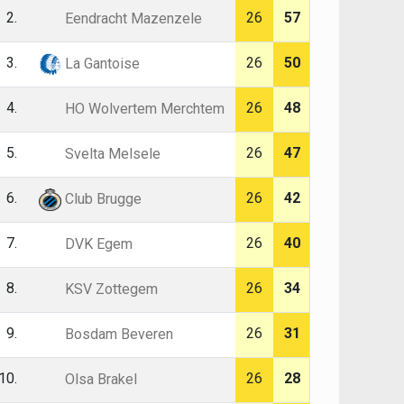
2.
26
57
Eendracht Mazenzele
3.
26
50
La Gantoise
4.
26
48
HO Wolvertem Merchtem
5.
26
47
Svelta Melsele
6.
26
42
Club Brugge
7.
26
40
DVK Egem
8.
26
34
KSV Zottegem
9.
26
31
Bosdam Beveren
10.
26
28
Olsa Brakel