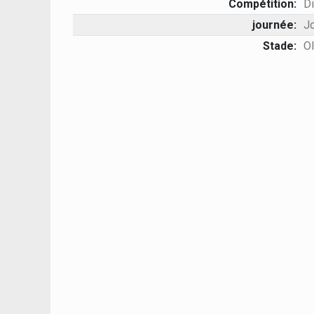
Compétition:
Di
journée:
J
Stade:
Ol