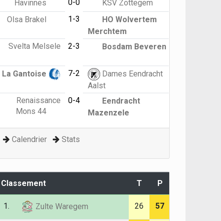
0-0
Havinnes
KSV Zottegem
1-3
Olsa Brakel
HO Wolvertem
Merchtem
Svelta Melsele
2-3
Bosdam Beveren
7-2
La Gantoise
Dames Eendracht
Aalst
Renaissance
0-4
Eendracht
Mons 44
Mazenzele
Calendrier
Stats
Classement
T
P
1.
26
57
Zulte Waregem